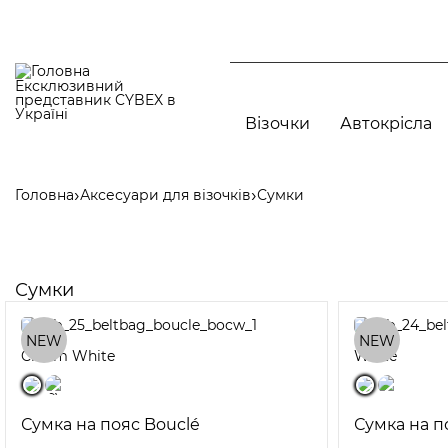
Перейти
до
основного
вмісту
Ексклюзивний
представник CYBEX в
Main
Україні
navigation
Візочки
Автокрісла
Аксесуари дл
Головна
Аксесуари для візочків
Сумки
Рядок
CYBEX Rebellious Luxury
навіґації
Аксесуари літ
Інші аксесуар
Сумки
Чохли для ніг
CYBEX CAR від Jeremy Scott
NEW
NEW
Cream White
White
Сумка на пояс Bouclé
Сумка на п