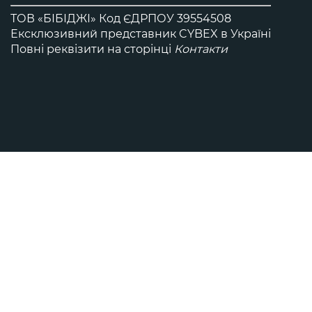
ТОВ «БІБІДЖІ» Код ЄДРПОУ 39554508
Ексклюзивний представник CYBEX в Україні
Повні реквізити на сторінці
Контакти
Всi візочки Platinum