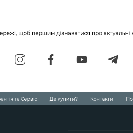
Автокрісло Cloud G i-Size
Шасі Priam & каркас Style Collection
від народження до 1 року
від народження до 4 років
ережі, щоб першим дізнаватися про актуальні 
Автокрісло Cybex Cloud G3
Люлька складана Priam Style Collection
від народження до 12 місяців
від народження до 6 місяців
Автокрісло Sirona G i-Size
Текстиль для прогулянкового блоку Priam Sty
від 3 місяців
від народження до 4 років
антія та Сервіс
Де купити?
Контакти
По
Автокрісло Cybex Sirona G3
Візочок Coya 2026
від 3 місяців до 4 років
для подорожей, від народження