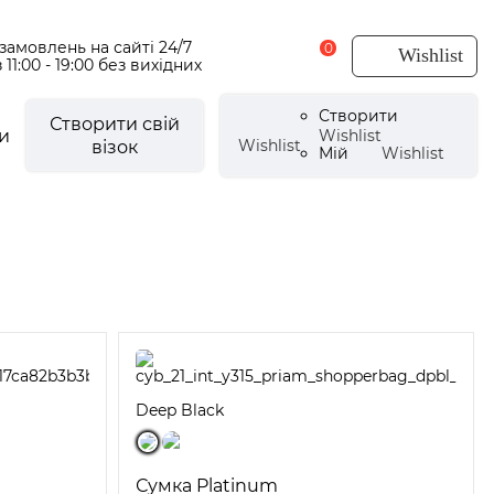
амовлень на сайті 24/7
0
Wishlist
 11:00 - 19:00 без вихідних
Створити
Створити свій
и
Wishlist
Wishlist
візок
Мій
Wishlist
есуари для візочків
CYBEX Urban Mobility
есуари літні
мки
щовики
CYBEX by Alec Voelkel ROCKSTAR
мпери
аптери
Deep Black
e
і аксесуари
ли для ніг
Сумка Platinum