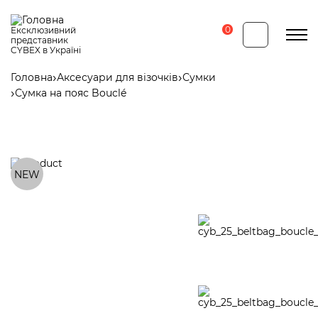
Перейти
до
основного
0
Ексклюзивний
вмісту
представник
CYBEX в Україні
Головна
Аксесуари для візочків
Сумки
Рядок
Сумка на пояс Bouclé
навіґації
NEW