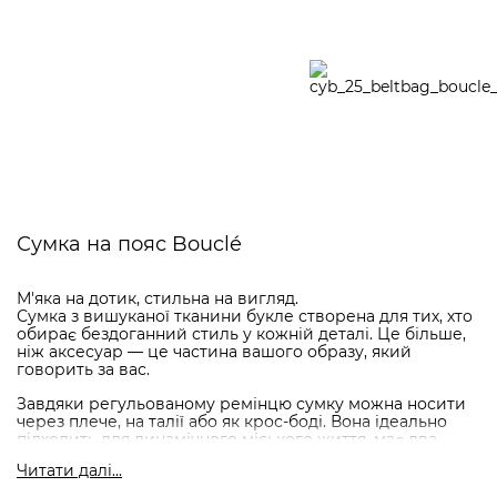
Сумка на пояс Bouclé
М'яка на дотик, стильна на вигляд.
Сумка з вишуканої тканини букле створена для тих, хто
обирає бездоганний стиль у кожній деталі. Це більше,
ніж аксесуар — це частина вашого образу, який
говорить за вас.
Завдяки регульованому ремінцю сумку можна носити
через плече, на талії або як крос-боді. Вона ідеально
підходить для динамічного міського життя, має два
місткі відділення та зручна монетниця дозволяють
Читати далi...
тримати все найважливіше під рукою. Дизайн з
продуманими деталями — від гладких швів до сміливих