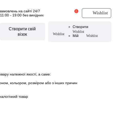
амовлень на сайті 24/7
0
Wishlist
 11:00 - 19:00 без вихідних
Створити
Створити свій
Wishlist
візок
Wishlist
Мій
Wishlist
суари для візочків
CYBEX Urban Mobility
уари літні
и
вару належної якості, а саме:
вики
CYBEX by Alec Voelkel ROCKSTAR
оном, кольором, розміром або з інших причин
ери
тери
аналогічний товар
аксесуари
 для ніг