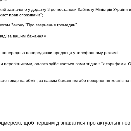
Автокрісло Cloud G i-Size
який зазначено у додатку 3 до
постанови Кабінету Міністрів України 
Шасі Priam & каркас Style Collection
хист прав споживачів”
;
від народження до 1 року
від народження до 4 років
имогам
Закону “Про звернення громадян”
.
ляді за вашим бажанням.
Автокрісло Cybex Cloud G3
Люлька складана Priam Style Collection
від народження до 12 місяців
влі, попередньо попередивши продавця у телефонному режимі.
від народження до 6 місяців
 перевізниками, оплата здійснюється вами згідно з їх тарифами. О
Автокрісло Sirona G i-Size
Текстиль для прогулянкового блоку Priam Style
єте товар на обмін, за вашим бажанням або повернення коштів на 
від 3 місяців
від народження до 4 років
Автокрісло Cybex Sirona G3
Візочок Coya 2026
від 3 місяців до 4 років
для подорожей, від народження
оцмережі, щоб першим дізнаватися про актуальні нов