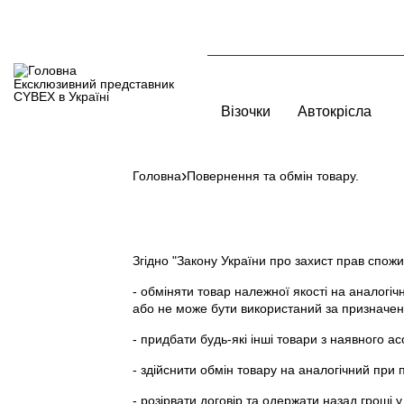
Перейти
до
основного
вмісту
Ексклюзивний представник
Main
CYBEX в Україні
navigation
Візочки
Автокрісла
Аксесуари для а
Головна
Повернення та обмін товару.
Рядок
CYBEX Rebellious Luxury
навіґації
Аксесуари літні
Інші аксесуари
Згідно "Закону України про захист прав спожи
Чохли для ніг
CYBEX CAR від Jeremy Scott
- обміняти товар належної якості на аналогі
або не може бути використаний за призначе
- придбати будь-які інші товари з наявного а
- здійснити обмін товару на аналогічний при
- розірвати договір та одержати назад гроші у