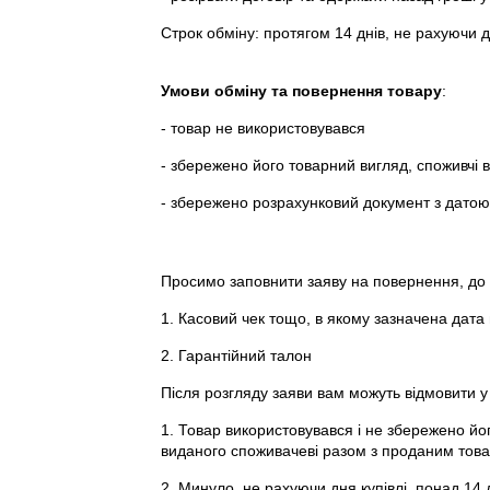
Строк обміну: протягом 14 днів, не рахуючи дн
Умови обміну та повернення товару
:
- товар не використовувався
- збережено його товарний вигляд, споживчі 
- збережено розрахунковий документ з дато
Просимо заповнити заяву на повернення, до 
1. Касовий чек тощо, в якому зазначена дата
2. Гарантійний талон
Після розгляду заяви вам можуть відмовити у
Всi автокрісла Platinum
1. Товар використовувався і не збережено йог
виданого споживачеві разом з проданим тов
2. Минуло, не рахуючи дня купівлі, понад 14 