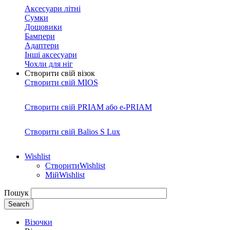
Аксесуари літні
Сумки
Дощовики
Бампери
Адаптери
Інші аксесуари
Чохли для ніг
Створити свій візок
Створити свій MIOS
Створити свій PRIAM або e-PRIAM
Створити свій Balios S Lux
Wishlist
Створити
Wishlist
Мій
Wishlist
Пошук
Візочки