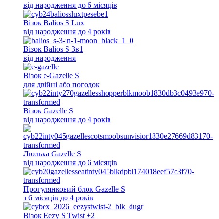
від народження до 6 місяців
Візок Balios S Lux
від народження до 4 років
Візок Balios S 3в1
від народження
Візок e-Gazelle S
для двійні або погодок
Візок Gazelle S
від народження до 4 років
Люлька Gazelle S
від народження до 6 місяців
Прогулянковий блок Gazelle S
з 6 місяців до 4 років
Візок Eezy S Twist +2