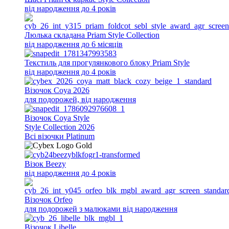
від народження до 4 років
Люлька складана Priam Style Collection
від народження до 6 місяців
Текстиль для прогулянкового блоку Priam Style
від народження до 4 років
Візочок Coya 2026
для подорожей, від народження
Візочок Coya Style
Style Collection 2026
Всi візочки Platinum
Візок Beezy
від народження до 4 років
Візочок Orfeo
для подорожей з малюками від народження
Візочок Libelle