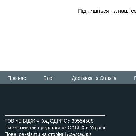
Підпишіться на наші с
Всi візочки Platinum
Про нас
Блог
Доставка та Оплата
ТОВ «БІБІДЖІ» Код ЄДРПОУ 39554508
Ексклюзивний представник CYBEX в Україні
Повні реквізити на сторінці
Контакти