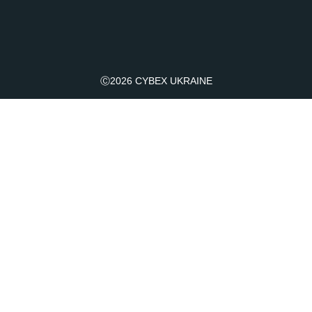
Візочок Libelle
для подорожей з малюками від 6 місяців
Ⓒ2026 CYBEX UKRAINE
Візочок Agis
Візочок для подорожей
Візок Melio Carbon
з 6 місяців до 4 років
Люлька Cybex Melio
від народження до 6 місяців