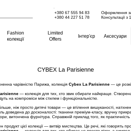
+380 67 555 94 83
Оформлення за
+380 44 227 51 78
Консультації з 
Fashion
Limited
Інтер'єр
Аксесуари
колекції
Offers
Шасі Cybex Mios & каркас NEW 2026
Автокрісло Cloud T i-Size
 автокрісел
Акс
Style Collection, від народження до 4 років
від народження до 1 року
CYBEX La Parisienne
CYBEX La Parisienne
Аксес
Сумк
Люлька складана Cybex Mios / Coya Style
Автокрісло Cloud Z i-Size by Jeremy Scott
ненна чарівністю Парижа, колекція
Cybex La Parisienne
— це розкі
Дощо
Style Collection, від народження
від народження до 1 року
CYBEX by Jeremy Scott Wings
arisienne
— колекція для тих, хто звик обирати найкраще. Створена д
Бамп
дуть на компроміси між стилем і функціональністю.
Адап
ільше, ніж просто дитячі товари — це втілення вишуканості, натхне
ль доведена до досконалості: тканини преміум-класу, вручну прик
Текстиль для прогулянкового блоку Mios Style
Автокрісло Anoris T2 i-Size
Інші 
ори, витончена фурнітура. Cправжній приклад того, як практичніст
Чохли
від 6 місяців до 4 років
від 15 місяців
н продукт цієї колекції — витвір мистецтва. Це речі, які говорять про
arisienne
— колекція для тих, хто обирає не просто візок, а символ