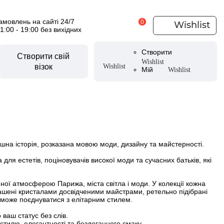
мовлень на сайті 24/7
0
Wishlist
11:00 - 19:00 без вихідних
Створити
Створити свій
Wishlist
візок
Wishlist
Мій
Wishlist
есуари для візочків
CYBEX Urban Mobility
уари літні
и
шна історія, розказана мовою моди, дизайну та майстерності.
вики
CYBEX by Alec Voelkel ROCKSTAR
ля естетів, поціновувачів високої моди та сучасних батьків, які
ери
тери
нної атмосферою Парижа, міста світла і моди. У колекції кожна
рашені кристалами досвідченими майстрами, ретельно підібрані
аксесуари
ь може поєднуватися з елітарним стилем.
 для ніг
 ваш статус без слів.
 стилю, елегантності та бездоганного смаку.