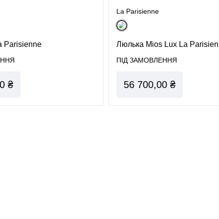
Автокрісло Cloud G i-Size
La Parisienne
Шасі Priam & каркас Style Collection
від народження до 1 року
від народження до 4 років
a Parisienne
Люлька Mios Lux La Parisie
ЕННЯ
ПІД ЗАМОВЛЕННЯ
Автокрісло Cybex Cloud G3
Люлька складана Priam Style Collection
від народження до 12 місяців
0 ₴
56 700,00 ₴
від народження до 6 місяців
Автокрісло Sirona G i-Size
Текстиль для прогулянкового блоку Priam Style
від 3 місяців
від народження до 4 років
Автокрісло Cybex Sirona G3
Візочок Coya 2026
від 3 місяців до 4 років
для подорожей, від народження