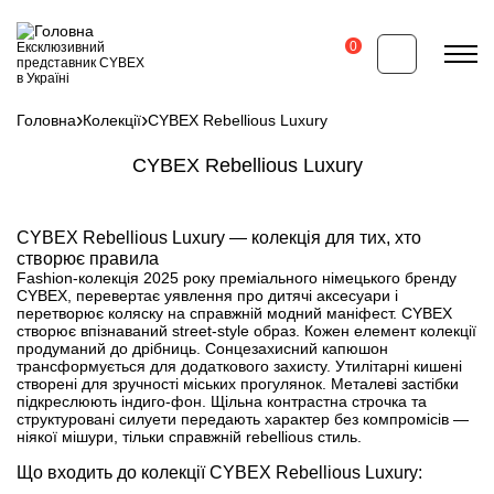
Перейти
до
основного
0
Ексклюзивний
вмісту
представник CYBEX
в Україні
Головна
Колекції
CYBEX Rebellious Luxury
Рядок
навіґації
CYBEX Rebellious Luxury
Відеофайл
CYBEX Rebellious Luxury — колекція для тих, хто
створює правила
Fashion-колекція 2025 року преміального німецького бренду
CYBEX, перевертає уявлення про дитячі аксесуари і
перетворює коляску на справжній модний маніфест. CYBEX
створює впізнаваний street-style образ. Кожен елемент колекції
продуманий до дрібниць. Сонцезахисний капюшон
трансформується для додаткового захисту. Утилітарні кишені
створені для зручності міських прогулянок. Металеві застібки
підкреслюють індиго-фон. Щільна контрастна строчка та
структуровані силуети передають характер без компромісів —
ніякої мішури, тільки справжній rebellious стиль.
Що входить до колекції CYBEX Rebellious Luxury: