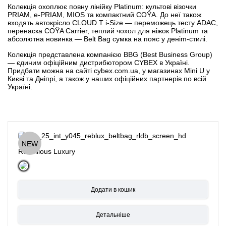
Колекція охоплює повну лінійку Platinum: культові візочки
PRIAM, e-PRIAM, MIOS та компактний COŸA. До неї також
входять автокрісло CLOUD T i-Size — переможець тесту ADAC,
перенаска COŸA Carrier, теплий чохол для ніжок Platinum та
абсолютна новинка — Belt Bag сумка на пояс у деніm-стилі.
Колекція представлена компанією
BBG (Best Business Group)
— єдиним офіційним дистрибютором CYBEX в Україні.
Придбати можна на сайті
cybex.com.ua
, у магазинах Mini U у
Києві та Дніпрі, а також у
наших офіційних партнерів
по всій
Україні.
NEW
Rebellious Luxury
Детальніше