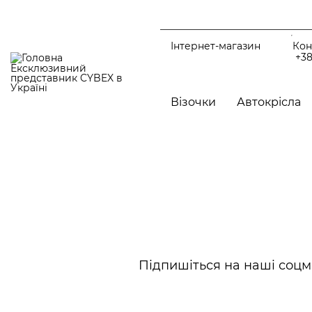
Перейти
до
основного
вмісту
Інтернет-магазин
Кон
+38
Ексклюзивний
представник CYBEX в
Україні
Main
navigation
Візочки
Автокрісла
Аксесуари дл
CYBEX Rebellious Luxury
Аксесуари літ
Інші аксесуар
Чохли для ніг
CYBEX CAR від Jeremy Scott
Підпишіться на наші соцм