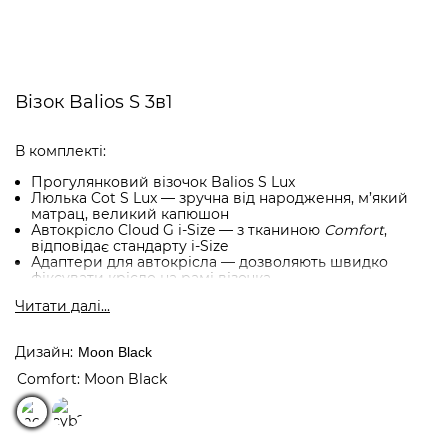
Візок Balios S 3в1
В комплекті:
Прогулянковий візочок Balios S Lux
Люлька Cot S Lux — зручна від народження, м’який
матрац, великий капюшон
Автокрісло Cloud G i-Size — з тканиною
Comfort
,
відповідає стандарту i-Size
Адаптери для автокрісла — дозволяють швидко
фіксувати крісло на рамі візочка
Читати далi...
Універсальний комплект для щоденних прогулянок з
перших днів життя до ~4 років. Поєднує стиль, комфорт
Дизайн
Moon Black
і функціональність. Ідеальний вибір для батьків, які
Comfort: Moon Black
цінують практичність, безпеку й естетику в одному
рішенні.