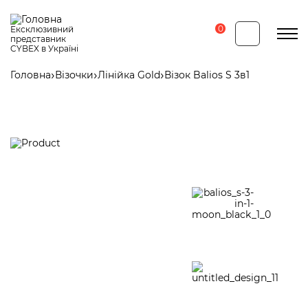
Перейти
до
основного
0
Ексклюзивний
вмісту
представник
CYBEX в Україні
Головна
Візочки
Лінійка Gold
Візок Balios S 3в1
Рядок
навіґації