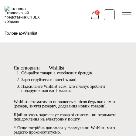
Перейти
до
основного
0
Ексклюзивний
вмісту
представник CYBEX
в Україні
Головна
Wishlist
Рядок
навіґації
Як створити
Wishlist
Обирайте товари з улюблених брендів.
Зареєструйтеся та внесіть дані.
Надсилайте Wishlist всім, хто планує зробити
подарунок для вас і малюка.
Wishlist автоматично оновлюється після будь-яких змін
(резерв, зняття резерву, додавання нових товарів).
Щойно хтось зарезервує товар зі списку - ви отримаєте
повідомлення на електронну пошту.
* Якщо потрібна допомога у формуванні Wishlist, ми з
радістю
проконсультуємо.