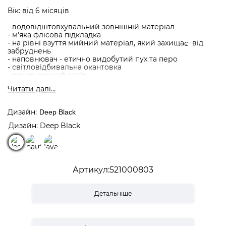
Вік: від 6 місяців
- водовідштовхувальний зовнішній матеріал
- м'яка флісова підкладка
- на рівні взуття мийний матеріал, який захищає від
забруднень
- наповнювач - етично видобутий пух та перо
- світловідбивальна окантовка
- регульований отвір
- захисна стрічка поверх блискавки
Читати далi...
- передня кишеня
- можна прати в пральній машині при 30°
Дизайн
Deep Black
Склад матеріалу:
100% поліестер (Artic Silver)
Дизайн: Deep Black
100% поліамід (Deep Black & Nautical Blue)
Артикул
521000803
Детальніше