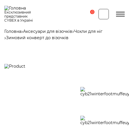
Перейти
до
основного
0
Ексклюзивний
вмісту
представник
CYBEX в Україні
Головна
Аксесуари для візочків
Чохли для ніг
Рядок
Зимовий конверт до візочків
навіґації