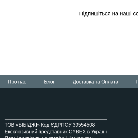
Підпишіться на наші с
Всi візочки Platinum
Про нас
Блог
Доставка та Оплата
ТОВ «БІБІДЖІ» Код ЄДРПОУ 39554508
Ексклюзивний представник CYBEX в Україні