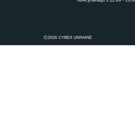
Візочок Libelle
для подорожей з малюками від 6 місяців
Візочок Agis
Ⓒ2026 CYBEX UKRAINE
Візочок для подорожей
Візок Melio Carbon
з 6 місяців до 4 років
Люлька Cybex Melio
від народження до 6 місяців