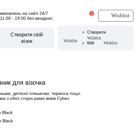
амовлень на сайті 24/7
0
Wishlist
 11:00 - 19:00 без вихідних
Створити
Створити свій
Wishlist
візок
Wishlist
Мій
Wishlist
суари для візочків
CYBEX Urban Mobility
уари літні
нник для візочка
и
вики
ашки, дитячої пляшечки, термоса тощо.
CYBEX by Alec Voelkel ROCKSTAR
вка з обох сторін рами візків Cybex
ери
тери
 Black
аксесуари
 Black
 для ніг