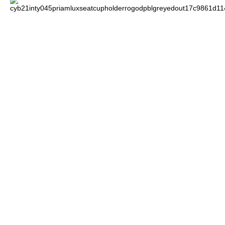
Всi автокрісла Platinum